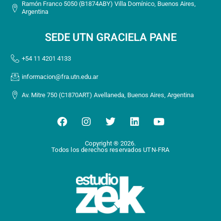
Ramón Franco 5050 (B1874ABY) Villa Domínico, Buenos Aires,
Argentina
SEDE UTN GRACIELA PANE
+54 11 4201 4133
informacion@fra.utn.edu.ar
Av. Mitre 750 (C1870ART) Avellaneda, Buenos Aires, Argentina
F
I
T
L
Y
a
n
w
i
o
c
s
i
n
u
Copyright ® 2026.
e
t
t
k
t
Todos los derechos reservados UTN-FRA
b
a
t
e
u
o
g
e
d
b
o
r
r
i
e
k
a
n
m