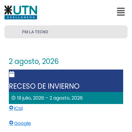
Ir
Menú
al
contenido
FM LA TECNO
2 agosto, 2026
RECESO DE INVIERNO
19 julio, 2026
–
2 agosto, 2026
iCal
Google