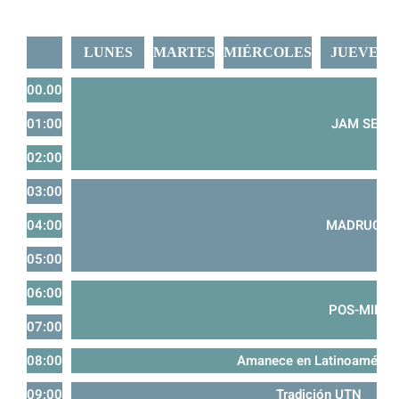
LUNES
MARTES
MIÉRCOLES
JUEVES
00.00
01:00
JAM SESS
02:00
03:00
04:00
MADRUGAD
05:00
06:00
POS-MILO
07:00
08:00
Amanece en Latinoaméric
09:00
Tradición UTN