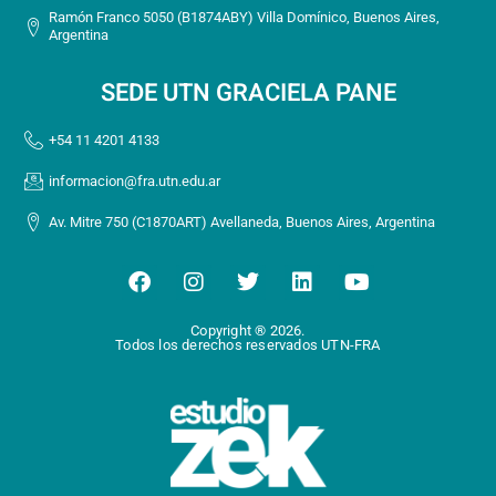
Ramón Franco 5050 (B1874ABY) Villa Domínico, Buenos Aires,
Argentina
SEDE UTN GRACIELA PANE
+54 11 4201 4133
informacion@fra.utn.edu.ar
Av. Mitre 750 (C1870ART) Avellaneda, Buenos Aires, Argentina
F
I
T
L
Y
a
n
w
i
o
c
s
i
n
u
Copyright ® 2026.
e
t
t
k
t
Todos los derechos reservados UTN-FRA
b
a
t
e
u
o
g
e
d
b
o
r
r
i
e
k
a
n
m