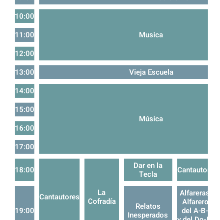
10:00
11:00
Musica
12:00
13:00
Vieja Escuela
14:00
15:00
Música
16:00
17:00
Dar en la
18:00
Cantautores
Tecla
La
Alfareras y
Cantautores
Cofradía
Alfareros
Relatos
19:00
del A-B-C
Inesperados
y del Do-Re-