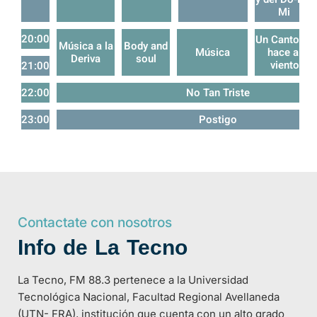
Mi
20:00
Un Canto se
Música a la
Body and
Música
hace al
Deriva
soul
viento
21:00
22:00
No Tan Triste
23:00
Postigo
Contactate con nosotros
Info de La Tecno
La Tecno, FM 88.3 pertenece a la Universidad
Tecnológica Nacional, Facultad Regional Avellaneda
(UTN- FRA), institución que cuenta con un alto grado