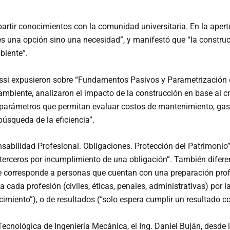
artir conocimientos con la comunidad universitaria. En la apert
es una opción sino una necesidad”, y manifestó que “la constru
biente”.
Rossi expusieron sobre “Fundamentos Pasivos y Parametrización en
 ambiente, analizaron el impacto de la construcción en base al 
e parámetros que permitan evaluar costos de mantenimiento, gast
búsqueda de la eficiencia”.
nsabilidad Profesional. Obligaciones. Protección del Patrimonio”
a terceros por incumplimiento de una obligación”. También difere
e corresponde a personas que cuentan con una preparación profe
a cada profesión (civiles, éticas, penales, administrativas) por 
imiento”), o de resultados (“solo espera cumplir un resultado co
Tecnológica de Ingeniería Mecánica, el Ing. Daniel Buján, desde