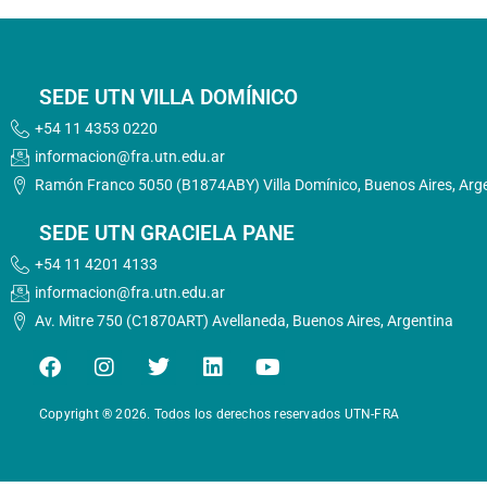
SEDE UTN VILLA DOMÍNICO
+54 11 4353 0220
informacion@fra.utn.edu.ar
Ramón Franco 5050 (B1874ABY) Villa Domínico, Buenos Aires, Arg
SEDE UTN GRACIELA PANE
+54 11 4201 4133
informacion@fra.utn.edu.ar
Av. Mitre 750 (C1870ART) Avellaneda, Buenos Aires, Argentina
F
I
T
L
Y
a
n
w
i
o
c
s
i
n
u
Copyright ® 2026. Todos los derechos reservados UTN-FRA
e
t
t
k
t
b
a
t
e
u
o
g
e
d
b