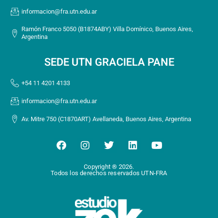
informacion@fra.utn.edu.ar
Ramón Franco 5050 (B1874ABY) Villa Domínico, Buenos Aires,
Argentina
SEDE UTN GRACIELA PANE
+54 11 4201 4133
informacion@fra.utn.edu.ar
Av. Mitre 750 (C1870ART) Avellaneda, Buenos Aires, Argentina
F
I
T
L
Y
a
n
w
i
o
c
s
i
n
u
Copyright ® 2026.
e
t
t
k
t
Todos los derechos reservados UTN-FRA
b
a
t
e
u
o
g
e
d
b
o
r
r
i
e
k
a
n