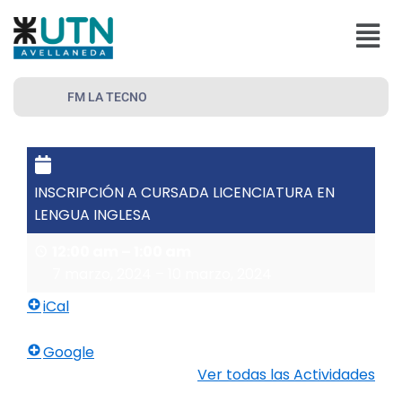
Ir
Menú
al
contenido
FM LA TECNO
INSCRIPCIÓN A CURSADA LICENCIATURA EN
LENGUA INGLESA
12:00 am
–
1:00 am
7 marzo, 2024
–
10 marzo, 2024
iCal
Google
Ver todas las Actividades