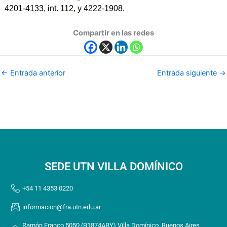
4201-4133, int. 112, y 4222-1908.
Compartir en las redes
←
Entrada anterior
Entrada siguiente
→
SEDE UTN VILLA DOMÍNICO
+54 11 4353 0220
informacion@fra.utn.edu.ar
Ramón Franco 5050 (B1874ABY) Villa Domínico, Buenos Aires,