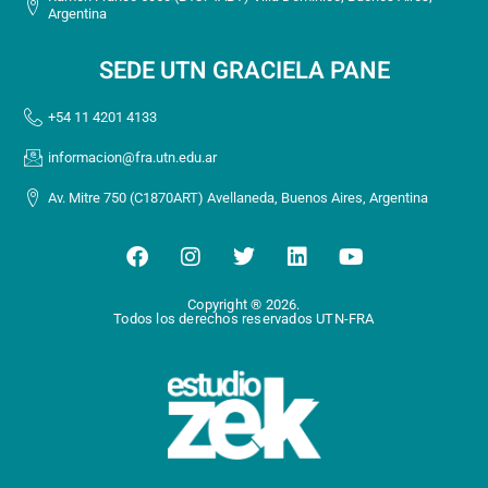
Argentina
SEDE UTN GRACIELA PANE
+54 11 4201 4133
informacion@fra.utn.edu.ar
Av. Mitre 750 (C1870ART) Avellaneda, Buenos Aires, Argentina
F
I
T
L
Y
a
n
w
i
o
c
s
i
n
u
Copyright ® 2026.
e
t
t
k
t
Todos los derechos reservados UTN-FRA
b
a
t
e
u
o
g
e
d
b
o
r
r
i
e
k
a
n
m