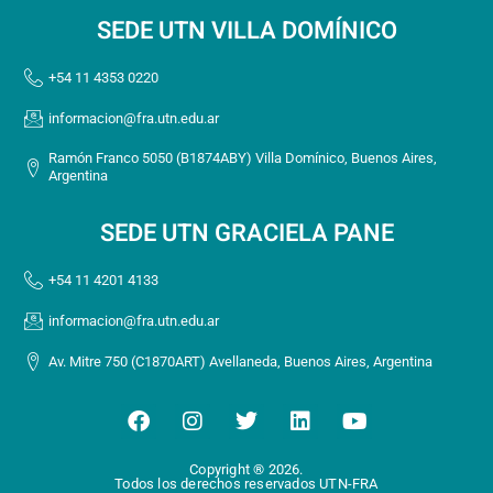
SEDE UTN VILLA DOMÍNICO
+54 11 4353 0220
informacion@fra.utn.edu.ar
Ramón Franco 5050 (B1874ABY) Villa Domínico, Buenos Aires,
Argentina
SEDE UTN GRACIELA PANE
+54 11 4201 4133
informacion@fra.utn.edu.ar
Av. Mitre 750 (C1870ART) Avellaneda, Buenos Aires, Argentina
F
I
T
L
Y
a
n
w
i
o
c
s
i
n
u
Copyright ® 2026.
e
t
t
k
t
Todos los derechos reservados UTN-FRA